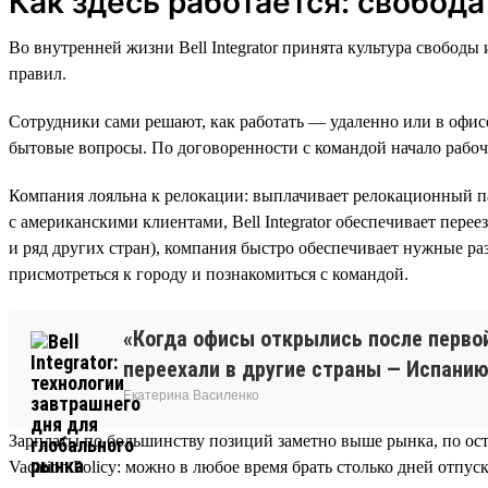
Как здесь работается: свобода
Во внутренней жизни Bell Integrator принята культура свобод
правил.
Сотрудники сами решают, как работать — удаленно или в офисе
бытовые вопросы. По договоренности с командой начало рабоч
Компания лояльна к релокации: выплачивает релокационный пак
с американскими клиентами, Bell Integrator обеспечивает пере
и ряд других стран), компания быстро обеспечивает нужные ра
присмотреться к городу и познакомиться с командой.
«Когда офисы открылись после перво
переехали в другие страны — Испанию,
Екатерина Василенко
Зарплаты по большинству позиций заметно выше рынка, по ос
Vacation Policy: можно в любое время брать столько дней отпуск