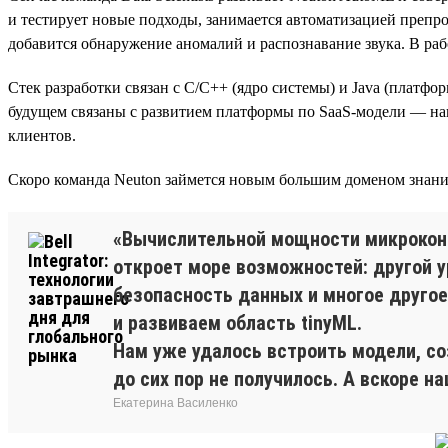
и тестирует новые подходы, занимается автоматизацией препр
добавится обнаружение аномалий и распознавание звука. В рабо
Стек разработки связан с C/C++ (ядро системы) и Java (платфо
будущем связаны с развитием платформы по SaaS-модели — на
клиентов.
Скоро команда Neuton займется новым большим доменом знани
«Вычислительной мощности микрокон
откроет море возможностей: другой 
безопасность данных и многое другое.
и развиваем область tinyML.
Нам уже удалось встроить модели, со
до сих пор не получилось. А вскоре 
Екатерина Василенко