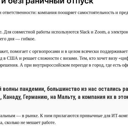
 и безграничный отпуск
ы и ответственности: компания поощряет самостоятельность и пр
. Для совместной работы используются Slack и Zoom, а электрон
его дня — гибкое.
ет, помогает с оргвопросами и в целом всячески поддерживает 
езд в США и решает сложности с визами. Тем, кто хочет визу «ци
зрешения. А при внутрироссийском переезде в город, где есть 
й волны пандемии, большинство из нас остались р
 Канаду, Германию, на Мальту, а компания их в эт
тальным — в рынке. К ним прилагаются привычные для ИТ-комп
а, сколько не мешает работе.