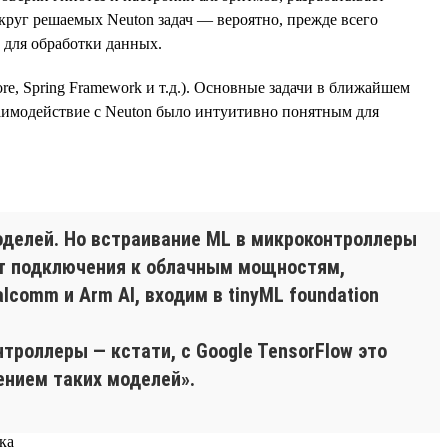
круг решаемых Neuton задач — вероятно, прежде всего
n для обработки данных.
re, Spring Framework и т.д.). Основные задачи в ближайшем
аимодействие с Neuton было интуитивно понятным для
делей. Но встраивание ML в микроконтроллеры
от подключения к облачным мощностям,
comm и Arm AI, входим в tinyML foundation
троллеры — кстати, с Google TensorFlow это
ением таких моделей».