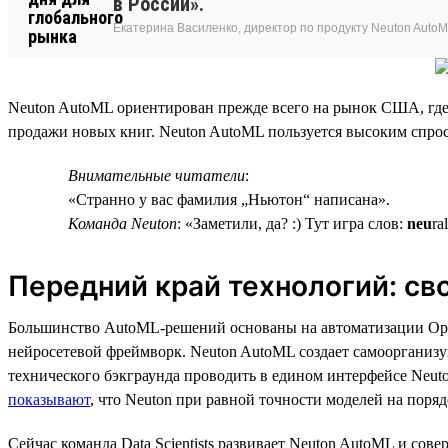
в России».
Екатерина Василенко, директор по продукту Neuton Auto
Neuton AutoML ориентирован прежде всего на рынок США, где
продажи новых книг. Neuton AutoML пользуется высоким спросо
Внимательные читатели
:
«Странно у вас фамилия „Ньютон“ написана».
Команда Neuton
: «Заметили, да? :) Тут игра слов:
neu
ra
Передний край технологий: св
Большинство AutoML-решений основаны на автоматизации Open S
нейросетевой фреймворк. Neuton AutoML создает самоорганизу
технического бэкграунда проводить в едином интерфейсе Neut
показывают
, что Neuton при равной точности моделей на поряд
Сейчас команда Data Scientists развивает Neuton AutoML и сов