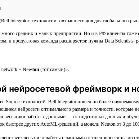
ML
 много средних и малых предприятий. Но и в РФ клиенты тоже 
м, и продуктовая команда расширяется: нужны Data Scientists, 
l network + New
ton
(тот самый)».
ой нейросетевой фреймворк и н
ource технологий. Bell Integrator пошел по более наукоемкому
ющиеся нейросети оптимального размера и точности, которые не
on весь цикл работы с данными — от подготовки данных и обуче
ок быстрее других AutoML-решений, а модели Neuton от 3 до 1000
ершенствует весь цикл работы с данными от препроцессинга до п