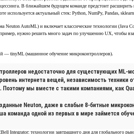
оцессинга. В ближайшем будущем команде предстоит расширить 
те используется актуальный стек: Python, NumPy, Pandas, sklear
рма Neuton AutoML) и включает классические технологии (Java Co
пример, нужно решить много задач по улучшению UX, чтобы вз
й — tinyML (машинное обучение микроконтроллеров).
троллеров недостаточно для существующих ML-мо
уровень интернета вещей, независимость техники 
 Поэтому мы вместе с такими компаниями, как Qual
зданные Neuton, даже в слабые 8-битные микрокон
наша команда одной из первых в мире займется обуч