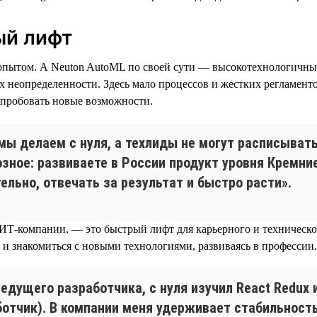
ый лифт
им опытом. А Neuton AutoML по своей сути — высокотехнологичн
ях неопределенности. Здесь мало процессов и жестких регламент
и пробовать новые возможности.
е мы делаем с нуля, а техлиды не могут расписыва
озное: развиваете в России продукт уровня Кремни
ельно, отвечать за результат и быстро расти».
ИТ-компании, — это быстрый лифт для карьерного и технического
 и знакомиться с новыми технологиями, развиваясь в профессии.
о ведущего разработчика, с нуля изучил React Redu
ботчик). В компании меня удерживает стабильност