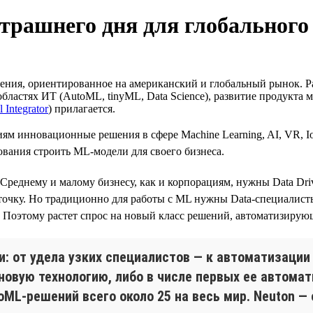
автрашнего дня для глобальног
я, ориентированное на американский и глобальный рынок. Работ
астях ИТ (AutoML, tinyML, Data Science), развитие продукта м
l Integrator
) прилагается.
аниям инновационные решения в сфере Machine Learning, AI, VR
ования строить ML-модели для своего бизнеса.
реднему и малому бизнесу, как и корпорациям, нужны Data Driv
очку. Но традиционно для работы с ML нужны Data-специалисты с
. Поэтому растет спрос на новый класс решений, автоматизирующ
ти: от удела узких специалистов — к автоматизаци
новую технологию, либо в числе первых ее автомат
ML-решений всего около 25 на весь мир. Neuton — 