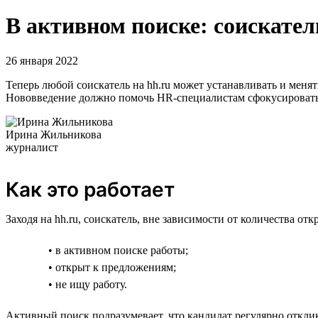
В активном поиске: соискател
26 января 2022
Теперь любой соискатель на hh.ru может устанавливать и меня
Нововведение должно помочь HR-специалистам сфокусироватьс
Ирина Жильникова
журналист
Как это работает
Заходя на hh.ru, соискатель, вне зависимости от количества о
• в активном поиске работы;
• открыт к предложениям;
• не ищу работу.
Активный поиск подразумевает, что кандидат регулярно отклик