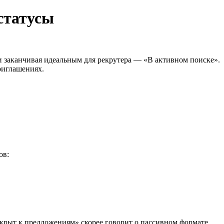
статусы
 и заканчивая идеальным для рекрутера — «В активном поиске».
риглашениях.
ов:
ткрыт к предложениям» скорее говорит о пассивном формате