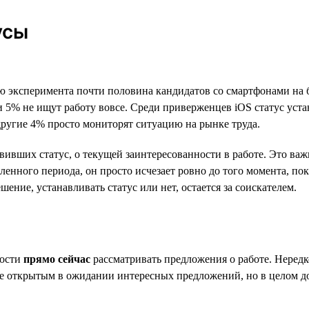
усы
елю эксперимента почти половина кандидатов со смартфонами на
 и 5% не ищут работу вовсе. Среди приверженцев iOS статус уст
другие 4% просто мониторят ситуацию на рынке труда.
новивших статус, о текущей заинтересованности в работе. Это в
еленного периода, он просто исчезает ровно до того момента, п
шение, устанавливать статус или нет, остается за соискателем.
ности
прямо сейчас
рассматривать предложения о работе. Неред
юме открытым в ожидании интересных предложений, но в целом 