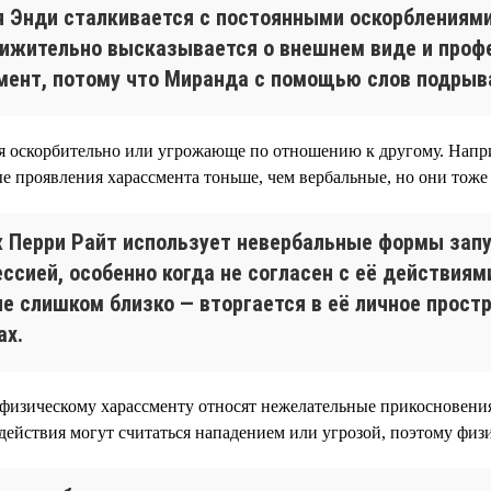
ня Энди сталкивается с постоянными оскорблениям
ижительно высказывается о внешнем виде и профе
мент, потому что Миранда с помощью слов подрыва
ебя оскорбительно или угрожающе по отношению к другому. Нап
е проявления харассмента тоньше, чем вербальные, но они тоже
 Перри Райт использует невербальные формы запу
ессией, особенно когда не согласен с её действия
не слишком близко — вторгается в её личное прост
ах.
 физическому харассменту относят нежелательные прикосновения
действия могут считаться нападением или угрозой, поэтому физ