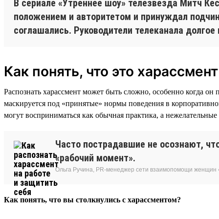
В сериале «Утреннее шоу» телезвезда Митч Кес
положением и авторитетом и принуждал подчинё
соглашались. Руководители телеканала долгое 
Как понять, что это харассмент
Распознать харассмент может быть сложно, особенно когда он 
маскируется под «принятые» нормы поведения в корпоративно
могут восприниматься как обычная практика, а нежелательные
Часто пострадавшие не осознают, что
«рабочий момент».
Ольга Ручина, PR-менеджер сети взаимопомощи женщин 
Как понять, что вы столкнулись с харассментом?