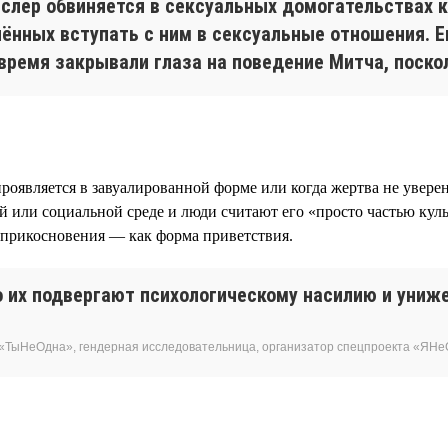
слер обвиняется в сексуальных домогательствах к
нных вступать с ним в сексуальные отношения. Ег
время закрывали глаза на поведение Митча, поско
проявляется в завуалированной форме или когда жертва не увере
й или социальной среде и люди считают его «просто частью ку
 прикосновения — как форма приветствия.
 их подвергают психологическому насилию и униже
«ТыНеОдна», гендерная исследовательница, организатор спецпроекта «ЯН