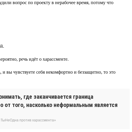
удили вопрос по проекту в нерабочее время, потому что
й.
роятно, речь идёт о харассменте.
, и вы чувствуете себя некомфортно и беззащитно, то это
онимать, где заканчивается граница
о от того, насколько неформальным является
 «ТыНеОдна против харассмента»