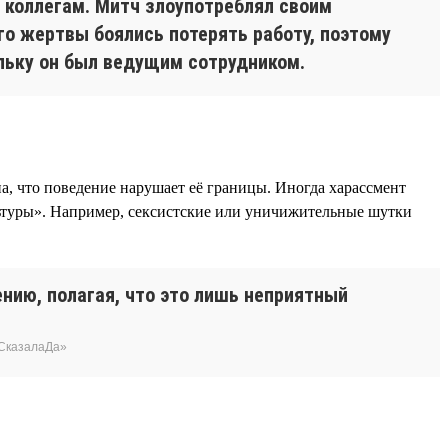
 коллегам. Митч злоупотреблял своим
о жертвы боялись потерять работу, поэтому
льку он был ведущим сотрудником.
на, что поведение нарушает её границы. Иногда харассмент
льтуры». Например, сексистские или уничижительные шутки
нию, полагая, что это лишь неприятный
еСказалаДа»