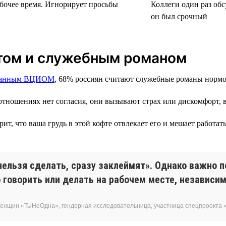
абочее время. Игнорирует просьбы
Коллеги один раз обс
он был срочный
том и служебным романом
данным ВЦИОМ
, 68% россиян считают служебные романы нормо
тношениях нет согласия, они вызывают страх или дискомфорт, ве
т, что ваша грудь в этой кофте отвлекает его и мешает работать
нельзя сделать, сразу заклеймят». Однако важно п
говорить или делать на рабочем месте, независим
женщин «ТыНеОдна», гендерная исследовательница, участница спецпроекта