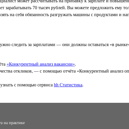
ециалист может рассчитывать на прибавку к зарплате и повышен
ет зарабатывать 70 тысяч рублей. Вы можете предложить ему то
взять на себя обязанность разгружать машины с продуктами и н
нужно следить за зарплатами — они должны оставаться «в рынке
чёта
«Конкурентный анализ вакансии»
.
оличества откликов, — с помощью отчёта «Конкурентный анализ 
 узнать с помощью сервиса
hh Статистика
.
ru на практике