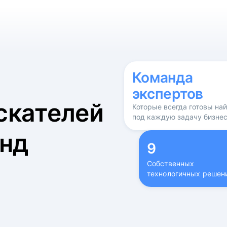
б
Команда
экспертов
скателей
Которые всегда готовы на
под каждую задачу бизне
нд
9
Собственных
технологичных решен