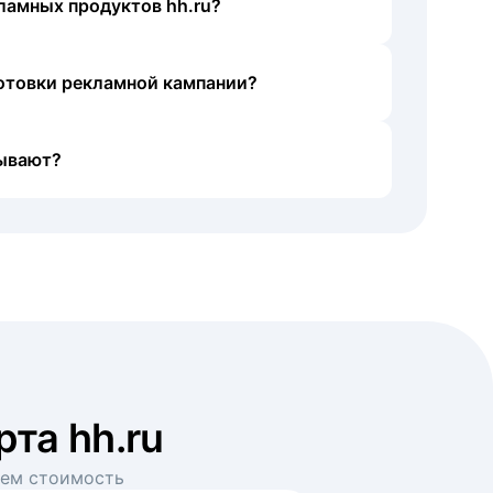
ламных продуктов hh.ru?
готовки рекламной кампании?
ывают?
рта hh.ru
аем стоимость