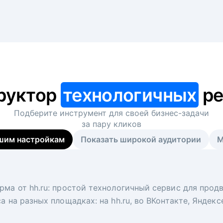
руктор
технологичных
ре
Подберите инструмент для своей
бизнес-задачи
за пару кликов
шим настройкам
Показать широкой аудитории
М
я
 рекрутер
рма от hh.ru: простой технологичный сервис для прод
 для вакансий на главной странице hh.ru. Увеличивает
под ключ. Решите, сколько кандидатов и когда вам нуж
а на разных площадках: на hh.ru, во ВКонтакте, Яндек
ологи, рекрутеры и проектные менеджеры hh.ru с цел
тов