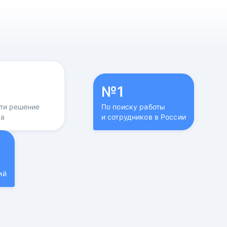
№1
йти решение
По поиску работы
са
и сотрудников в России
ий