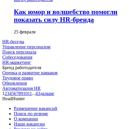
Как юмор и волшебство помогли
показать силу HR-бренда
25 февраля
HR-беседы
Управление персоналом
Поиск персонала
Собеседования
HR-маркетинг
Бренд работодателя
Оценка и развитие навыков
Трудовое право
Обновления
Автоматизация HR
1
2
3
4
5
6
7
8
9
10
11
...
43
дальше
HeadHunter
Размещение вакансий
Поиск по резюме
О компании
Наши вакансии