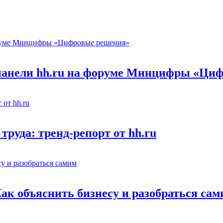
 панели hh.ru на форуме Минцифры «Ци
труда: тренд-репорт от hh.ru
Как объяснить бизнесу и разобраться са