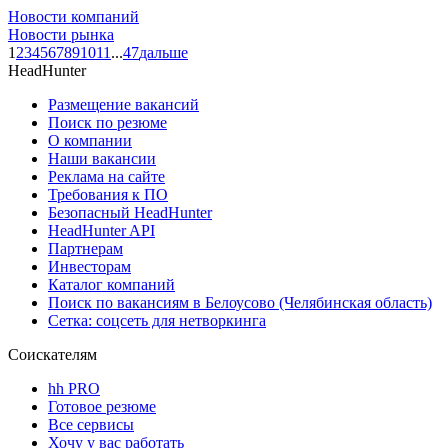
Новости компаний
Новости рынка
1
2
3
4
5
6
7
8
9
10
11
...
47
дальше
HeadHunter
Размещение вакансий
Поиск по резюме
О компании
Наши вакансии
Реклама на сайте
Требования к ПО
Безопасный HeadHunter
HeadHunter API
Партнерам
Инвесторам
Каталог компаний
Поиск по вакансиям в Белоусово (Челябинская область)
Сетка: соцсеть для нетворкинга
Соискателям
hh PRO
Готовое резюме
Все сервисы
Хочу у вас работать