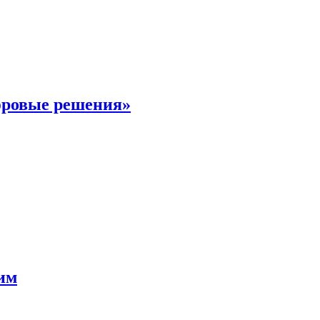
фровые решения»
мим