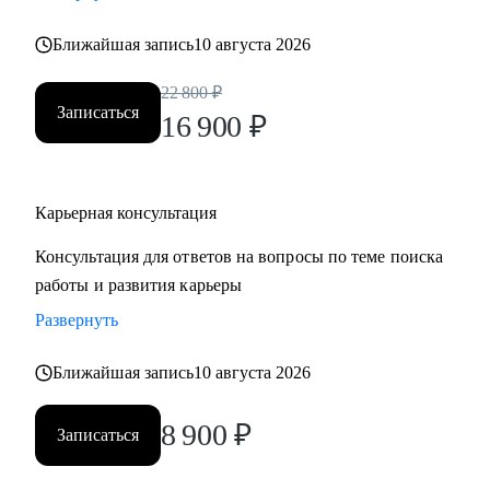
• Хотите понять рынок и своё место в нем - разберем
Ближайшая запись
10 августа 2026
тренды и ваше позиционирование.
• Хотите начать управлять своей карьерой, а не пассивно
22 800
₽
плыть по течению, но не знаете с чего начать ;)
Записаться
16 900
₽
Делаю качественный продукт за счет индивидуального
подхода и максимального погружения в запрос клиента,
Карьерная консультация
глубокой экспертизы и использования в работе различных
подходов и инструментов.
Консультация для ответов на вопросы по теме поиска
работы и развития карьеры
Развернуть
Ближайшая запись
10 августа 2026
8 900
₽
Записаться