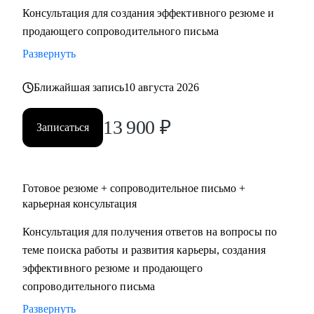
Консультация для создания эффективного резюме и
• Два высших образования - Менеджмент и Стратегическое
продающего сопроводительного письма
управление персоналом. Дополнительное образование в
сфере коучинга и карьерного консультирования.
Развернуть
Ближайшая запись
10 августа 2026
С чем помогу:
• Нет приглашений на интервью - разберем, почему рынок
13 900
₽
не видит вашу ценность, и исправим.
Записаться
• Не знаете, как выгодно представить опыт - соберем
профессиональную идентичность и упакуем опыт так,
чтобы HR заметил.
Готовое резюме + сопроводительное письмо +
• Перерыв в работе, разнородный бэкграунд (нелинейный
карьерная консультация
опыт), сложное увольнение - найдем логичную линию,
Консультация для получения ответов на вопросы по
которая закроет вопросы нанимающей стороны.
теме поиска работы и развития карьеры, создания
• Карьерный переход или выход на новый уровень дохода -
эффективного резюме и продающего
выстроим стратегию с конкретными шагами.
сопроводительного письма
• Готовитесь к важному интервью - отработаем ответы и
подсветим сильные стороны.
Развернуть