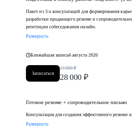
декрета, возраст 45+ и др.)
Пакет из 3-х консультаций для формирования карье
Кому могу помочь:
разработки продающего резюме и сопроводительно
Топ-менеджерам, руководителям и экспертам из отра
репетиции собеседования онлайн.
• строительство, промышленность, производство нефт
Развернуть
• закупки, cнабжение, логистика, ВЭД;
• продажи, HoReCa;
• административное управление;
Ближайшая запись
6 августа 2026
• HR, психология, образование.
33 000
₽
Записаться
28 000
₽
Готовое резюме + сопроводительное письмо
Консультация для создания эффективного резюме 
Развернуть