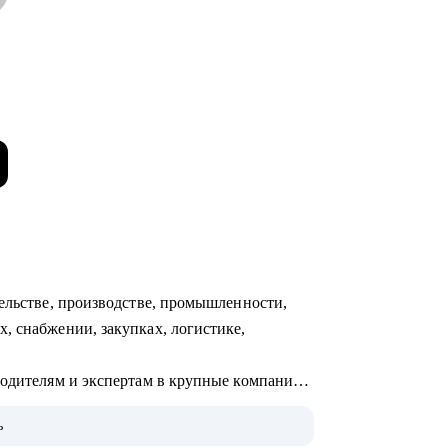
тельстве, производстве, промышленности,
, снабжении, закупках, логистике,
водителям и экспертам в крупные компании:
e и др.
ь