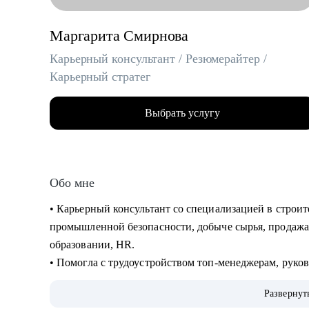
Маргарита Смирнова
Карьерный консультант / Резюмерайтер /
Карьерный стратег
Выбрать услугу
Обо мне
• Карьерный консультант со специализацией в строи
промышленной безопасности, добыче сырья, продажах
образовании, HR.
• Помогла с трудоустройством топ-менеджерам, руко
Газпром, Сибур, Роснефть, Яндекс, Сбер, ВТБ, Danon
Развернут
• 15 лет в HR и 8 лет в карьерном консультировании.