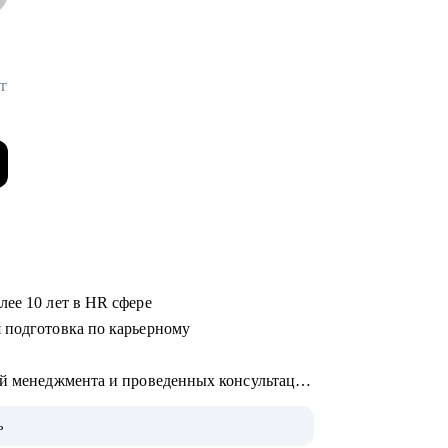
т
лее 10 лет в HR сфере
 подготовка по карьерному
ей менеджмента и проведенных консультаций
седований
ь
щи в смене карьерного вектора, выявления