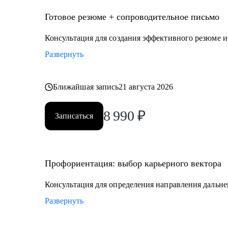
• образование
• управление персоналом
Готовое резюме + сопроводительное письмо
• услуги в beauty-индустрии
Консультация для создания эффективного резюме 
• event-сфера
Развернуть
Ближайшая запись
21 августа 2026
8 990
₽
Записаться
Профориентация: выбор карьерного вектора
Консультация для определения направления дальне
Развернуть