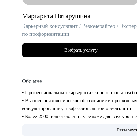
Маргарита Патарушина
Карьерный консультант / Резюмерайтер / Экспер
по профориентации
Выбрать услугу
Обо мне
• Профессиональный карьерный эксперт, с опытом бо
• Высшее психологическое образование и профильная
консультированию, профессиональной ориентации
• Более 2500 подготовленных резюме для всех уровн
для выхода на рынок и успешного прохождения собе
Развернут
• Обширный опыт профориентационной работы, помо