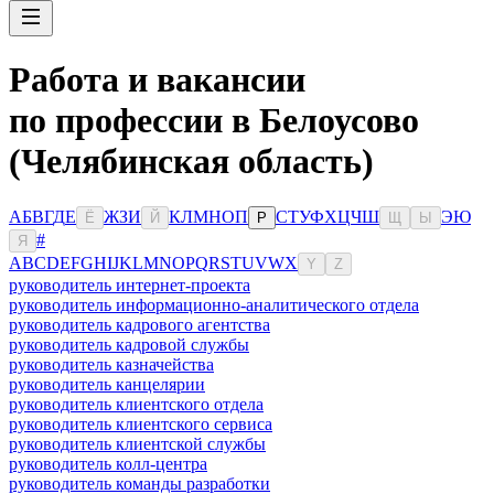
Работа и вакансии
по профессии в Белоусово
(Челябинская область)
А
Б
В
Г
Д
Е
Ж
З
И
К
Л
М
Н
О
П
С
Т
У
Ф
Х
Ц
Ч
Ш
Э
Ю
Ё
Й
Р
Щ
Ы
#
Я
A
B
C
D
E
F
G
H
I
J
K
L
M
N
O
P
Q
R
S
T
U
V
W
X
Y
Z
руководитель интернет-проекта
руководитель информационно-аналитического отдела
руководитель кадрового агентства
руководитель кадровой службы
руководитель казначейства
руководитель канцелярии
руководитель клиентского отдела
руководитель клиентского сервиса
руководитель клиентской службы
руководитель колл-центра
руководитель команды разработки