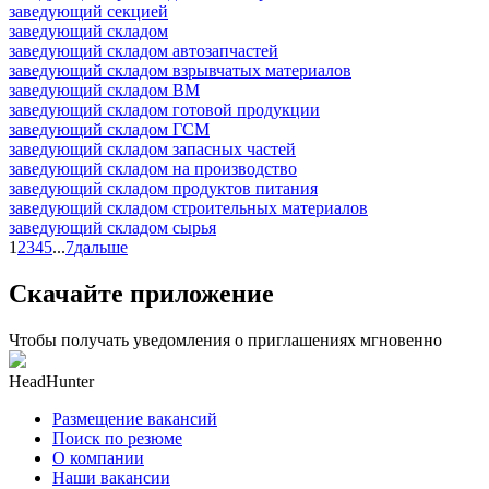
заведующий секцией
заведующий складом
заведующий складом автозапчастей
заведующий складом взрывчатых материалов
заведующий складом ВМ
заведующий складом готовой продукции
заведующий складом ГСМ
заведующий складом запасных частей
заведующий складом на производство
заведующий складом продуктов питания
заведующий складом строительных материалов
заведующий складом сырья
1
2
3
4
5
...
7
дальше
Скачайте приложение
Чтобы получать уведомления о приглашениях мгновенно
HeadHunter
Размещение вакансий
Поиск по резюме
О компании
Наши вакансии