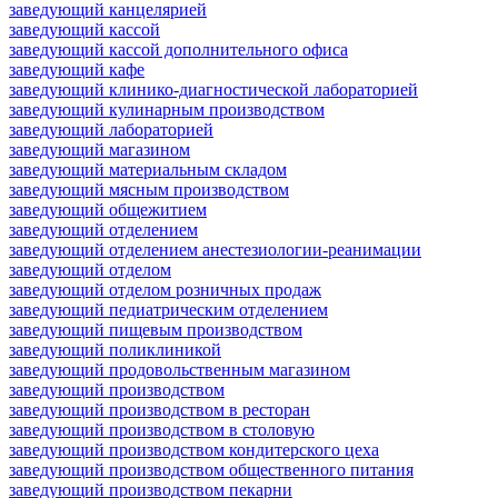
заведующий канцелярией
заведующий кассой
заведующий кассой дополнительного офиса
заведующий кафе
заведующий клинико-диагностической лабораторией
заведующий кулинарным производством
заведующий лабораторией
заведующий магазином
заведующий материальным складом
заведующий мясным производством
заведующий общежитием
заведующий отделением
заведующий отделением анестезиологии-реанимации
заведующий отделом
заведующий отделом розничных продаж
заведующий педиатрическим отделением
заведующий пищевым производством
заведующий поликлиникой
заведующий продовольственным магазином
заведующий производством
заведующий производством в ресторан
заведующий производством в столовую
заведующий производством кондитерского цеха
заведующий производством общественного питания
заведующий производством пекарни