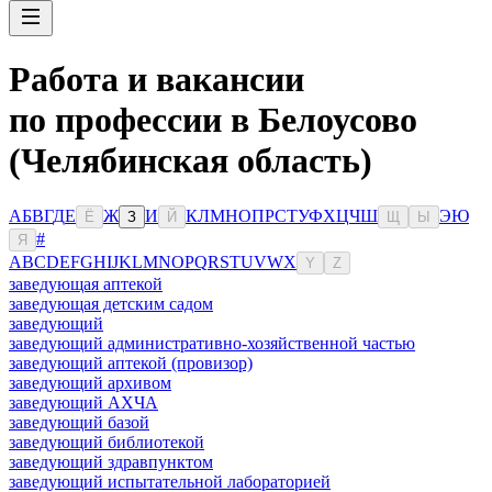
Работа и вакансии
по профессии в Белоусово
(Челябинская область)
А
Б
В
Г
Д
Е
Ж
И
К
Л
М
Н
О
П
Р
С
Т
У
Ф
Х
Ц
Ч
Ш
Э
Ю
Ё
З
Й
Щ
Ы
#
Я
A
B
C
D
E
F
G
H
I
J
K
L
M
N
O
P
Q
R
S
T
U
V
W
X
Y
Z
заведующая аптекой
заведующая детским садом
заведующий
заведующий административно-хозяйственной частью
заведующий аптекой (провизор)
заведующий архивом
заведующий АХЧА
заведующий базой
заведующий библиотекой
заведующий здравпунктом
заведующий испытательной лабораторией