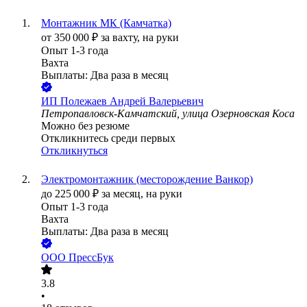
Монтажник МК (Камчатка)
от
350 000
₽
за вахту,
на руки
Опыт 1-3 года
Вахта
Выплаты: Два раза в месяц
ИП
Полежаев Андрей Валерьевич
Петропавловск-Камчатский, улица Озерновская Коса
Можно без резюме
Откликнитесь среди первых
Откликнуться
Электромонтажник (месторождение Ванкор)
до
225 000
₽
за месяц,
на руки
Опыт 1-3 года
Вахта
Выплаты: Два раза в месяц
ООО
ПрессБук
3.8
•