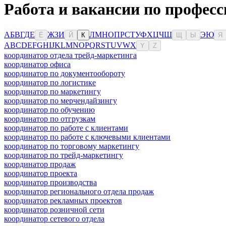
Работа и вакансии по професс
А
Б
В
Г
Д
Е
Ж
З
И
Л
М
Н
О
П
Р
С
Т
У
Ф
Х
Ц
Ч
Ш
Э
Ю
Ё
Й
К
Щ
Ы
Я
A
B
C
D
E
F
G
H
I
J
K
L
M
N
O
P
Q
R
S
T
U
V
W
X
Y
Z
координатор отдела трейд-маркетинга
координатор офиса
координатор по документообороту
координатор по логистике
координатор по маркетингу
координатор по мерчендайзингу
координатор по обучению
координатор по отгрузкам
координатор по работе с клиентами
координатор по работе с ключевыми клиентами
координатор по торговому маркетингу
координатор по трейд-маркетингу
координатор продаж
координатор проекта
координатор производства
координатор регионального отдела продаж
координатор рекламных проектов
координатор розничной сети
координатор сетевого отдела