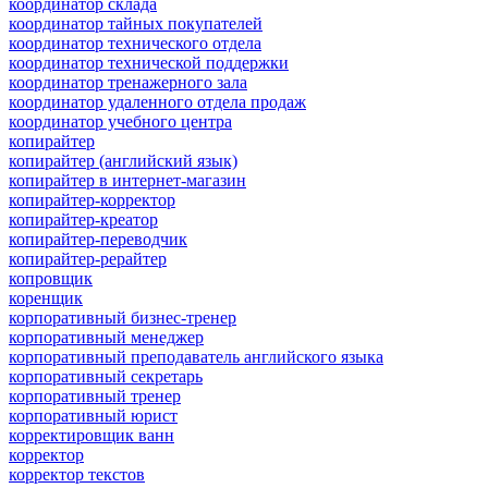
координатор склада
координатор тайных покупателей
координатор технического отдела
координатор технической поддержки
координатор тренажерного зала
координатор удаленного отдела продаж
координатор учебного центра
копирайтер
копирайтер (английский язык)
копирайтер в интернет-магазин
копирайтер-корректор
копирайтер-креатор
копирайтер-переводчик
копирайтер-рерайтер
копровщик
коренщик
корпоративный бизнес-тренер
корпоративный менеджер
корпоративный преподаватель английского языка
корпоративный секретарь
корпоративный тренер
корпоративный юрист
корректировщик ванн
корректор
корректор текстов