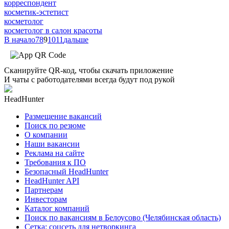
корреспондент
косметик-эстетист
косметолог
косметолог в салон красоты
В начало
7
8
9
10
11
дальше
Сканируйте QR-код, чтобы скачать приложение
И чаты с работодателями всегда будут под рукой
HeadHunter
Размещение вакансий
Поиск по резюме
О компании
Наши вакансии
Реклама на сайте
Требования к ПО
Безопасный HeadHunter
HeadHunter API
Партнерам
Инвесторам
Каталог компаний
Поиск по вакансиям в Белоусово (Челябинская область)
Сетка: соцсеть для нетворкинга