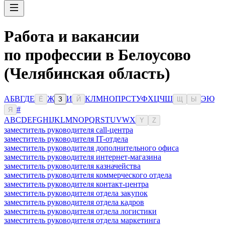
Работа и вакансии
по профессии в Белоусово
(Челябинская область)
А
Б
В
Г
Д
Е
Ж
И
К
Л
М
Н
О
П
Р
С
Т
У
Ф
Х
Ц
Ч
Ш
Э
Ю
Ё
З
Й
Щ
Ы
#
Я
A
B
C
D
E
F
G
H
I
J
K
L
M
N
O
P
Q
R
S
T
U
V
W
X
Y
Z
заместитель руководителя call-центра
заместитель руководителя IT-отдела
заместитель руководителя дополнительного офиса
заместитель руководителя интернет-магазина
заместитель руководителя казначейства
заместитель руководителя коммерческого отдела
заместитель руководителя контакт-центра
заместитель руководителя отдела закупок
заместитель руководителя отдела кадров
заместитель руководителя отдела логистики
заместитель руководителя отдела маркетинга