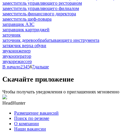
заместитель управляющего рестораном
заместитель управляющего филиалом
заместитель финансового директора
заместитель шеф-повара
заправщик АЗС
заправщик картриджей
заточник
заточник деревообрабатывающего инструмента
затяжчик верха обуви
звукоинженер
звукооператор
звукорежиссер
В начало
2
3
4
5
6
7
дальше
Скачайте приложение
Чтобы получать уведомления о приглашениях мгновенно
HeadHunter
Размещение вакансий
Поиск по резюме
О компании
Наши вакансии