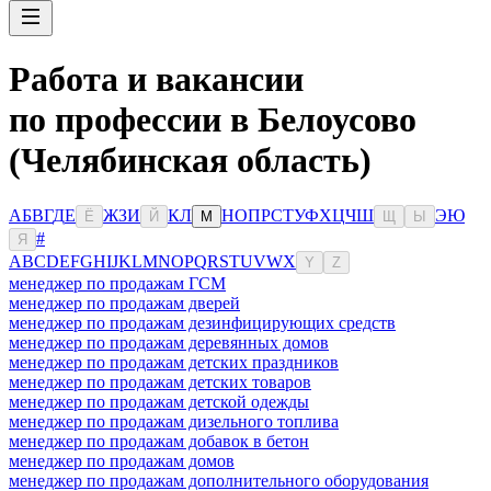
Работа и вакансии
по профессии в Белоусово
(Челябинская область)
А
Б
В
Г
Д
Е
Ж
З
И
К
Л
Н
О
П
Р
С
Т
У
Ф
Х
Ц
Ч
Ш
Э
Ю
Ё
Й
М
Щ
Ы
#
Я
A
B
C
D
E
F
G
H
I
J
K
L
M
N
O
P
Q
R
S
T
U
V
W
X
Y
Z
менеджер по продажам ГСМ
менеджер по продажам дверей
менеджер по продажам дезинфицирующих средств
менеджер по продажам деревянных домов
менеджер по продажам детских праздников
менеджер по продажам детских товаров
менеджер по продажам детской одежды
менеджер по продажам дизельного топлива
менеджер по продажам добавок в бетон
менеджер по продажам домов
менеджер по продажам дополнительного оборудования